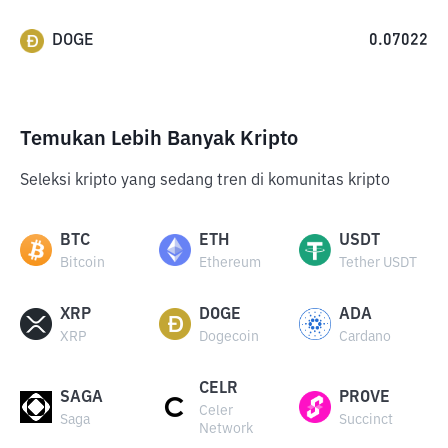
DOGE
0.07022
Temukan Lebih Banyak Kripto
Seleksi kripto yang sedang tren di komunitas kripto
BTC
ETH
USDT
Bitcoin
Ethereum
Tether USDT
XRP
DOGE
ADA
XRP
Dogecoin
Cardano
CELR
SAGA
PROVE
Celer
Saga
Succinct
Network