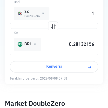
Dari
2Z
DoubleZero
Ke
BRL
Konversi
Terakhir diperbarui:
2026/08/08 07:58
Market DoubleZero