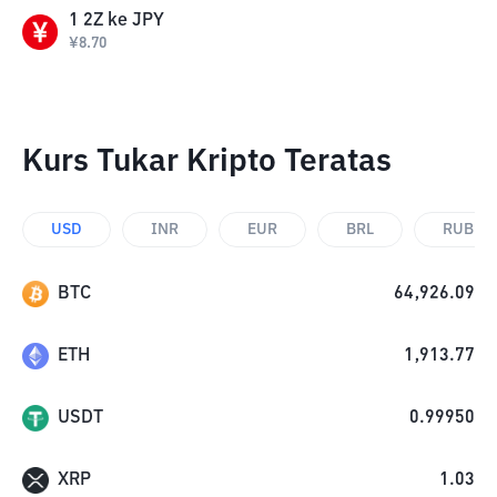
1
2Z
ke
JPY
¥
8.70
Kurs Tukar Kripto Teratas
USD
INR
EUR
BRL
RUB
BTC
64,926.09
ETH
1,913.77
USDT
0.99950
XRP
1.03