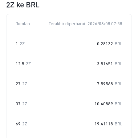
2Z
ke
BRL
Jumlah
Terakhir diperbarui:
2026/08/08 07:58
1
2Z
0.28132
BRL
12.5
2Z
3.51651
BRL
27
2Z
7.59568
BRL
37
2Z
10.40889
BRL
69
2Z
19.41118
BRL