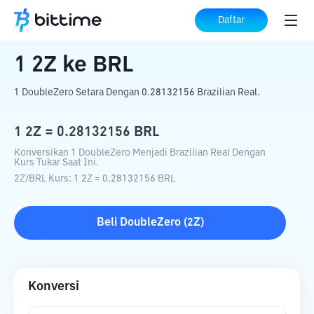
Beranda
Konverter Kripto
2Z
ke
BRL
Daftar
1
2Z
ke
BRL
1 DoubleZero Setara Dengan 0.28132156 Brazilian Real.
1
2Z
=
0.28132156
BRL
Konversikan 1 DoubleZero Menjadi Brazilian Real Dengan
Kurs Tukar Saat Ini.
2Z
/
BRL
Kurs
: 1
2Z
=
0.28132156
BRL
Beli
DoubleZero
(
2Z
)
Konversi