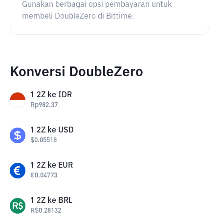
Gunakan berbagai opsi pembayaran untuk
membeli DoubleZero di Bittime.
Konversi DoubleZero
1
2Z
ke
IDR
Rp
982.37
1
2Z
ke
USD
$
0.05518
1
2Z
ke
EUR
€
0.04773
1
2Z
ke
BRL
R$
0.28132