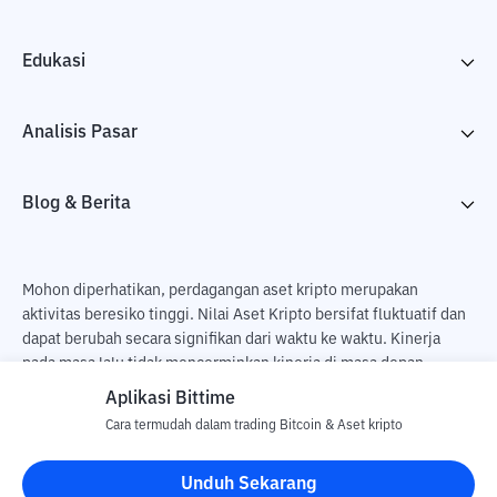
Edukasi
Analisis Pasar
Blog & Berita
Mohon diperhatikan, perdagangan aset kripto merupakan
aktivitas beresiko tinggi. Nilai Aset Kripto bersifat fluktuatif dan
dapat berubah secara signifikan dari waktu ke waktu. Kinerja
pada masa lalu tidak mencerminkan kinerja di masa depan.
Terdapat risiko kehilangan sebagai dampak dari membeli dan
Aplikasi Bittime
menjual aset kripto dan sepenuhnya keputusan independen dari
Cara termudah dalam trading Bitcoin & Aset kripto
pengguna. PT Utama Aset Digital Indonesia (Bittime) tidak
bertanggung jawab atas perubahan fluktuasi dari nilai tukar Aset
Unduh Sekarang
Kripto.