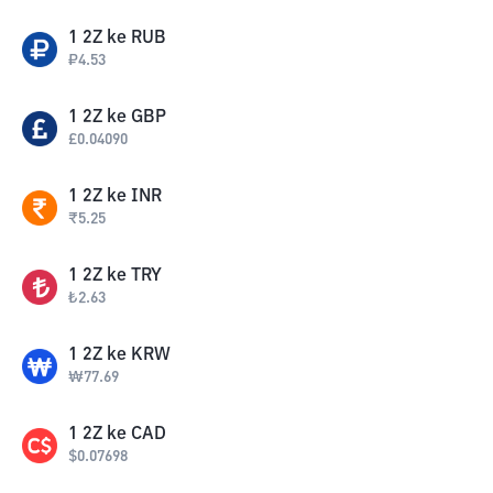
1
2Z
ke
RUB
₽
4.53
1
2Z
ke
GBP
£
0.04090
1
2Z
ke
INR
₹
5.25
1
2Z
ke
TRY
₺
2.63
1
2Z
ke
KRW
₩
77.69
1
2Z
ke
CAD
$
0.07698