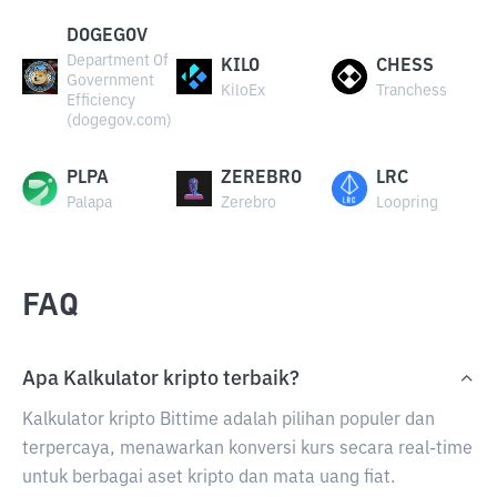
DOGEGOV
Department Of
KILO
CHESS
Government
KiloEx
Tranchess
Efficiency
(dogegov.com)
PLPA
ZEREBRO
LRC
Palapa
Zerebro
Loopring
FAQ
Apa Kalkulator kripto terbaik?
Kalkulator kripto Bittime adalah pilihan populer dan
terpercaya, menawarkan konversi kurs secara real-time
untuk berbagai aset kripto dan mata uang fiat.