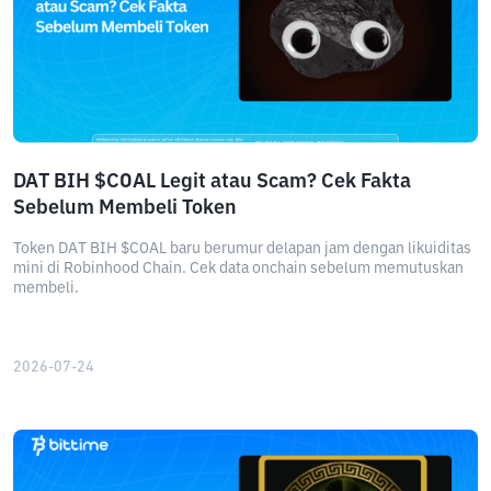
DAT BIH $COAL Legit atau Scam? Cek Fakta
Sebelum Membeli Token
Token DAT BIH $COAL baru berumur delapan jam dengan likuiditas
mini di Robinhood Chain. Cek data onchain sebelum memutuskan
membeli.
2026-07-24