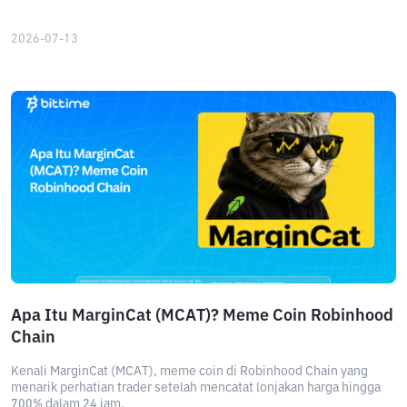
2026-07-13
Apa Itu MarginCat (MCAT)? Meme Coin Robinhood
Chain
Kenali MarginCat (MCAT), meme coin di Robinhood Chain yang
menarik perhatian trader setelah mencatat lonjakan harga hingga
700% dalam 24 jam.