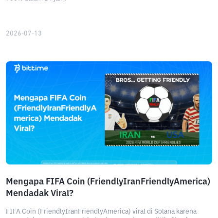
2026-07-13
Mengapa FIFA Coin (FriendlyIranFriendlyAmerica)
Mendadak Viral?
FIFA Coin (FriendlyIranFriendlyAmerica) viral di Solana karena