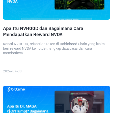
Apa Itu NVHOOD dan Bagaimana Cara
Mendapatkan Reward NVDA
Kenali NVHOOD, reflection token di Robinhood Chain yang klaim
beri reward NVDA ke holder, lengkap data pasar dan cara
membelinya.
2026-07-30