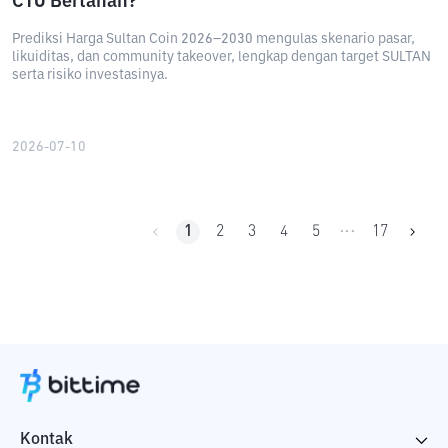
CTO Bertahan?
Prediksi Harga Sultan Coin 2026–2030 mengulas skenario pasar,
likuiditas, dan community takeover, lengkap dengan target SULTAN
serta risiko investasinya.
2026-07-10
1
2
3
4
5
17
•••
Kontak