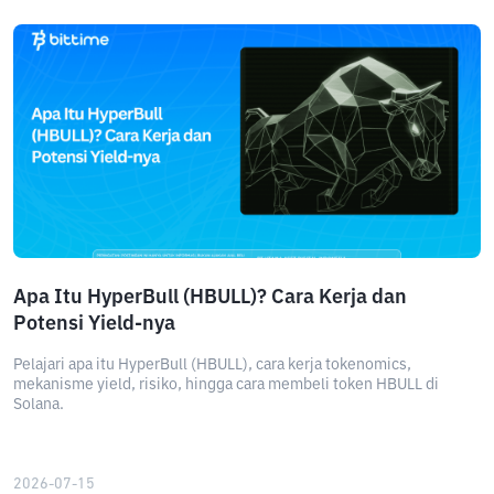
Apa Itu HyperBull (HBULL)? Cara Kerja dan
Potensi Yield-nya
Pelajari apa itu HyperBull (HBULL), cara kerja tokenomics,
mekanisme yield, risiko, hingga cara membeli token HBULL di
Solana.
2026-07-15