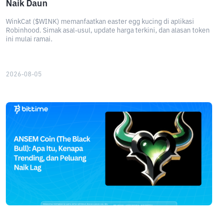
Naik Daun
WinkCat ($WINK) memanfaatkan easter egg kucing di aplikasi
Robinhood. Simak asal-usul, update harga terkini, dan alasan token
ini mulai ramai.
2026-08-05