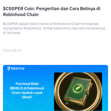
$COOPER Coin: Pengertian dan Cara Belinya di
Robinhood Chain
$COOPER adalah token meme di Robinhood Chain terinspirasi
anjing kantor Robinhood. Simak tokenomics dan cara membelinya
di Uniswap.
2026-08-03