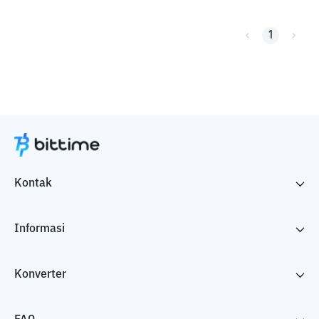
1
Kontak
Informasi
Konverter