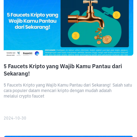
5 Faucets Kripto yang Wajib Kamu Pantau dari
Sekarang!
5 Faucets Kripto yang Wajib Kamu Pantau dari Sekarang! Salah satu
cara populer dalam mencari kripto dengan mudah adalah
melalui crypto faucet
2024-10-30