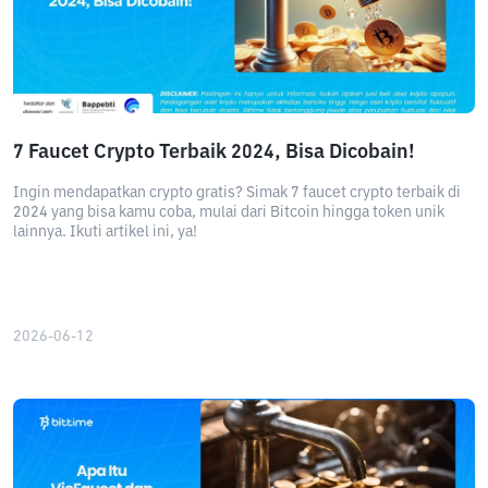
7 Faucet Crypto Terbaik 2024, Bisa Dicobain!
Ingin mendapatkan crypto gratis? Simak 7 faucet crypto terbaik di
2024 yang bisa kamu coba, mulai dari Bitcoin hingga token unik
lainnya. Ikuti artikel ini, ya!
2026-06-12