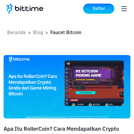
Daftar
Beranda
Blog
Faucet Bitcoin
>
>
Apa Itu RollerCoin? Cara Mendapatkan Crypto