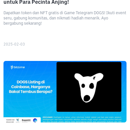
untuk Para Pecinta Anjing!
Dapatkan token dan NFT gratis di Game Telegram DOGS! Ikuti event
seru, gabung komunitas, dan nikmati hadiah menarik. Ayo
bergabung sekarang!
2025-02-03