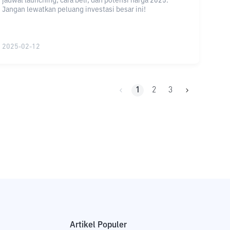
jadwal launching, cara beli, dan potensi harga 2025.
Jangan lewatkan peluang investasi besar ini!
2025-02-12
1
2
3
Artikel Populer