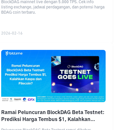
BlockDAG mainnet live dengan 5.000 TPS. Cek info
listing exchange, jadwal perdagangan, dan potensi harga
BDAG coin terbaru.
2026-02-16
Ramai Peluncuran BlockDAG Beta Testnet:
Prediksi Harga Tembus $1, Kalahkan
Kaspa dan Filecoin?