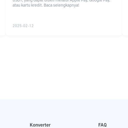
USDT, yang dapat dibeli melalui Apple Pay, Google Pay,
atau kartu kredit. Baca selengkapnya!
2025-02-12
Konverter
FAQ