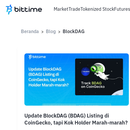
Market
Trade
Tokenized Stock
Future
Beranda
Blog
BlockDAG
>
>
Update BlockDAG (BDAG) Listing di
CoinGecko, tapi Kok Holder Marah-marah?