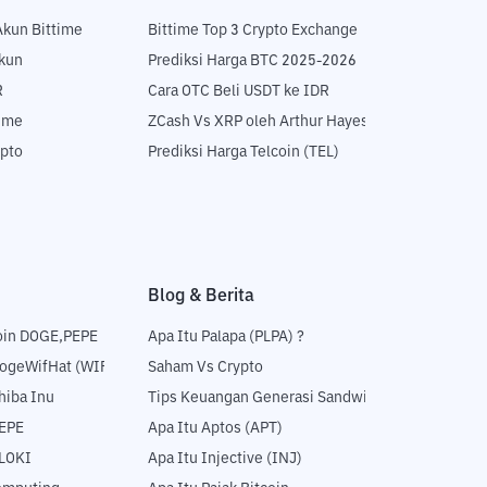
Akun Bittime
Bittime Top 3 Crypto Exchange
Akun
Prediksi Harga BTC 2025-2026
R
Cara OTC Beli USDT ke IDR
time
ZCash Vs XRP oleh Arthur Hayes
ypto
Prediksi Harga Telcoin (TEL)
Blog & Berita
oin DOGE,PEPE
Apa Itu Palapa (PLPA) ?
DogeWifHat (WIF)
Saham Vs Crypto
hiba Inu
Tips Keuangan Generasi Sandwich
PEPE
Apa Itu Aptos (APT)
FLOKI
Apa Itu Injective (INJ)