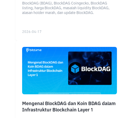
BlockDAG (BDAG), BlockDAG Coingecko, BlockDAG
listing, harga BlockDAG, masalah liquidity BlockDAG,
alasan holder marah, dan update BlockDAG.
2026-04-17
Mengenal BlockDAG dan Koin BDAG dalam
Infrastruktur Blockchain Layer 1