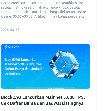
Harga BlockDAG (BDAG) menunjukkan volatilitas tinggi
setelah listing di sejumlah exchange kripto. Setelah
sempat melonjak di atas $0.10, harga kini terkoreksi ke
kisaran $0.07–$0.08. Artikel ini membahas pergerakan
harga terbaru BDAG, faktor penyebab volatilitas, serta
prediksi jangka pendek dari para analis.
2026-03-16
BlockDAG Luncurkan Mainnet 5.000 TPS,
Cek Daftar Bursa dan Jadwal Listingnya