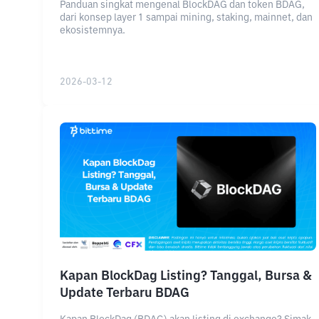
Panduan singkat mengenal BlockDAG dan token BDAG,
dari konsep layer 1 sampai mining, staking, mainnet, dan
ekosistemnya.
2026-03-12
Kapan BlockDag Listing? Tanggal, Bursa &
Update Terbaru BDAG