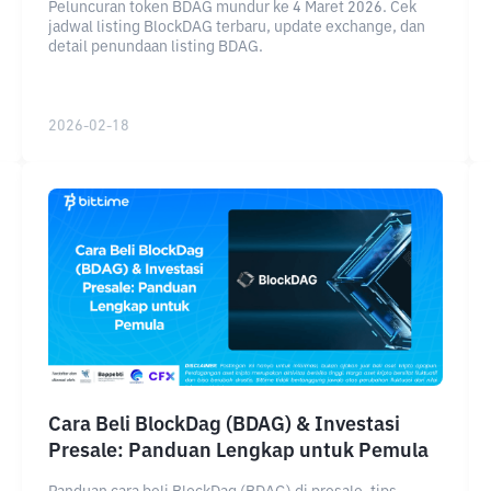
Peluncuran token BDAG mundur ke 4 Maret 2026. Cek
jadwal listing BlockDAG terbaru, update exchange, dan
detail penundaan listing BDAG.
2026-02-18
Cara Beli BlockDag (BDAG) & Investasi
Presale: Panduan Lengkap untuk Pemula