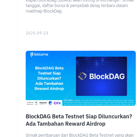
Kapan BlockDag (BDAG) akan listing di exchange? Simak
tanggal, daftar bursa & penyebab delay terbaru dalam
roadmap BlockDag.
2025-09-23
BlockDAG Beta Testnet Siap Diluncurkan?
Ada Tambahan Reward Airdrop
Simak pembaruan dari BlockDAG Beta Testnet yang akan