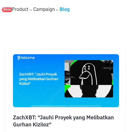
s
Product
Campaign
Blog
Beta
ZachXBT: "Jauhi Proyek yang Melibatkan
Gurhan Kiziloz"