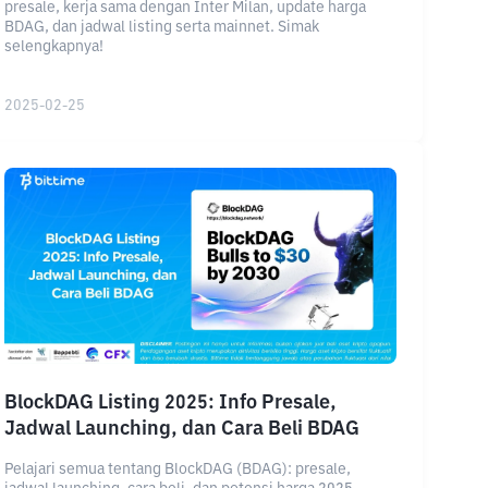
presale, kerja sama dengan Inter Milan, update harga
BDAG, dan jadwal listing serta mainnet. Simak
selengkapnya!
2025-02-25
BlockDAG Listing 2025: Info Presale,
Jadwal Launching, dan Cara Beli BDAG
Pelajari semua tentang BlockDAG (BDAG): presale,