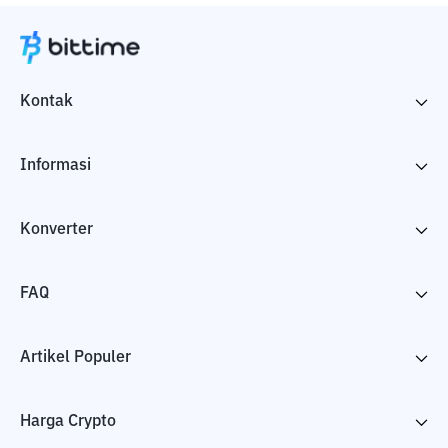
Kontak
Informasi
Konverter
FAQ
Artikel Populer
Harga Crypto