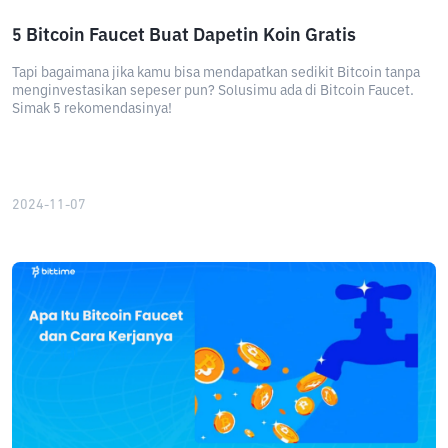
5 Bitcoin Faucet Buat Dapetin Koin Gratis
Tapi bagaimana jika kamu bisa mendapatkan sedikit Bitcoin tanpa
menginvestasikan sepeser pun? Solusimu ada di Bitcoin Faucet.
Simak 5 rekomendasinya!
2024-11-07