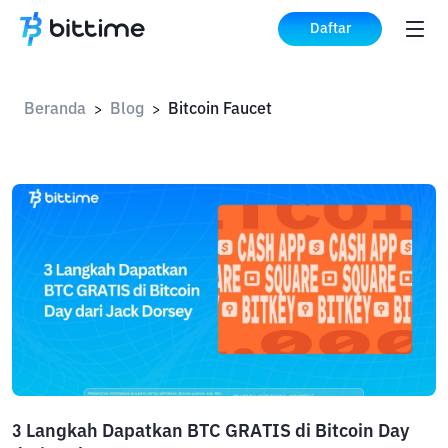
Daftar
Beranda
Blog
Bitcoin Faucet
>
>
3 Langkah Dapatkan BTC GRATIS di Bitcoin Day