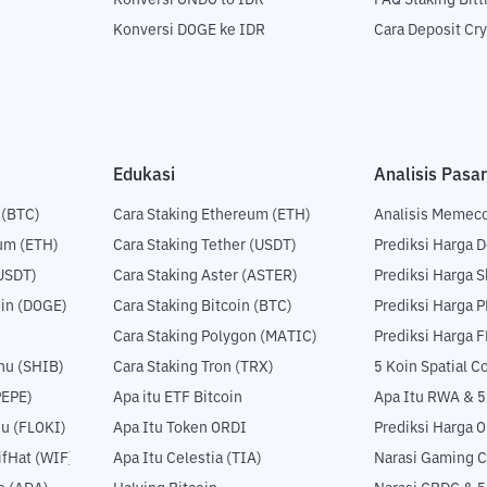
Konversi ONDO to IDR
FAQ Staking Bit
Konversi DOGE ke IDR
Cara Deposit Cr
Edukasi
Analisis Pasar
 (BTC)
Cara Staking Ethereum (ETH)
Analisis Memec
um (ETH)
Cara Staking Tether (USDT)
Prediksi Harga 
USDT)
Cara Staking Aster (ASTER)
Prediksi Harga S
in (DOGE)
Cara Staking Bitcoin (BTC)
Prediksi Harga 
Cara Staking Polygon (MATIC)
Prediksi Harga 
nu (SHIB)
Cara Staking Tron (TRX)
5 Koin Spatial 
PEPE)
Apa itu ETF Bitcoin
Apa Itu RWA & 
nu (FLOKI)
Apa Itu Token ORDI
Prediksi Harga 
fHat (WIF)
Apa Itu Celestia (TIA)
Narasi Gaming C