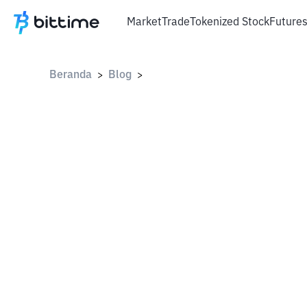
Market
Trade
Tokenized Stock
Future
Beranda
Blog
>
>