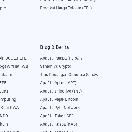
time
ZCash Vs XRP oleh Arthur Hayes
ypto
Prediksi Harga Telcoin (TEL)
Blog & Berita
oin DOGE,PEPE
Apa Itu Palapa (PLPA) ?
DogeWifHat (WIF)
Saham Vs Crypto
hiba Inu
Tips Keuangan Generasi Sandwich
PEPE
Apa Itu Aptos (APT)
FLOKI
Apa Itu Injective (INJ)
Computing
Apa Itu Pajak Bitcoin
5 Koin RWA
Apa Itu Pyth Network
ONDO
Apa Itu Token SEI
hain
Apa Itu Kaspa (KAS)