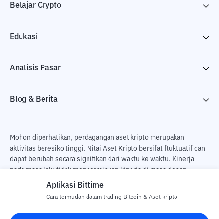
Belajar Crypto
Edukasi
Analisis Pasar
Blog & Berita
Mohon diperhatikan, perdagangan aset kripto merupakan
aktivitas beresiko tinggi. Nilai Aset Kripto bersifat fluktuatif dan
dapat berubah secara signifikan dari waktu ke waktu. Kinerja
pada masa lalu tidak mencerminkan kinerja di masa depan.
Terdapat risiko kehilangan sebagai dampak dari membeli dan
Aplikasi Bittime
menjual aset kripto dan sepenuhnya keputusan independen dari
Cara termudah dalam trading Bitcoin & Aset kripto
pengguna. PT Utama Aset Digital Indonesia (Bittime) tidak
bertanggung jawab atas perubahan fluktuasi dari nilai tukar Aset