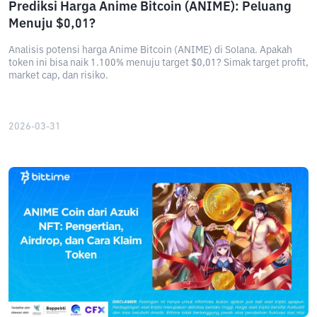
Prediksi Harga Anime Bitcoin (ANIME): Peluang
Menuju $0,01?
Analisis potensi harga Anime Bitcoin (ANIME) di Solana. Apakah
token ini bisa naik 1.100% menuju target $0,01? Simak target profit,
market cap, dan risiko.
2026-03-31