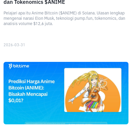
dan Tokenomics $ANIME
Pelajari apa itu Anime Bitcoin ($ANIME) di Solana. Ulasan lengkap
mengenai narasi Elon Musk, teknologi pump.fun, tokenomics, dan
analisis volume $12,6 juta.
2026-03-31