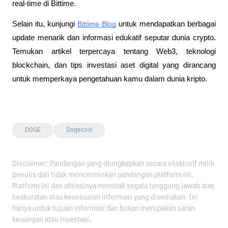
real-time di Bittime.
Selain itu, kunjungi 
Bittime Blog
 untuk mendapatkan berbagai 
update menarik dan informasi edukatif seputar dunia crypto. 
Temukan artikel terpercaya tentang Web3, teknologi 
blockchain, dan tips investasi aset digital yang dirancang 
untuk memperkaya pengetahuan kamu dalam dunia kripto.
DOGE
Dogecoin
Disclaimer: Pandangan yang diungkapkan secara eksklusif milik
penulis dan tidak mencerminkan pandangan platform ini.
Platform ini dan afiliasinya menolak segala tanggung jawab atas
keakuratan atau kesesuaian informasi yang disediakan. Ini
hanya untuk tujuan informasi dan bukan merupakan saran
keuangan atau investasi.