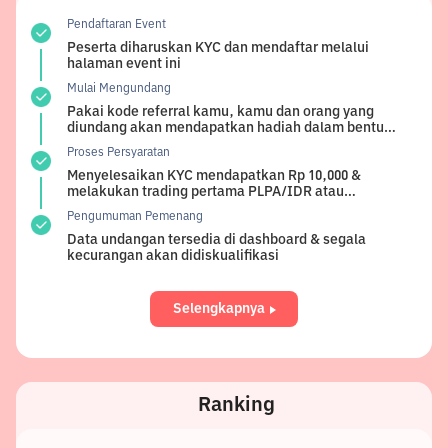
Pendaftaran Event
Peserta diharuskan KYC dan mendaftar melalui
halaman event ini
Mulai Mengundang
Pakai kode referral kamu, kamu dan orang yang
diundang akan mendapatkan hadiah dalam bentuk
USDT
Proses Persyaratan
Menyelesaikan KYC mendapatkan Rp 10,000 &
melakukan trading pertama PLPA/IDR atau
PLPA/USDT akan mendapatkan tambahan Rp
Pengumuman Pemenang
15,000, Special bonus untuk Rate dan Review
Bittime App di Google Play atau Apple Store akan
Data undangan tersedia di dashboard & segala
mendapatkan Rp 30,000
kecurangan akan didiskualifikasi
Selengkapnya
Ranking