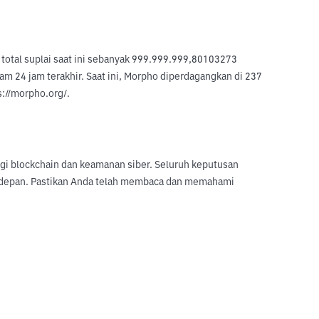
otal suplai saat ini sebanyak 999.999.999,80103273 
 24 jam terakhir. Saat ini, Morpho diperdagangkan di 237 
s://morpho.org/.
logi blockchain dan keamanan siber. Seluruh keputusan
sa depan. Pastikan Anda telah membaca dan memahami