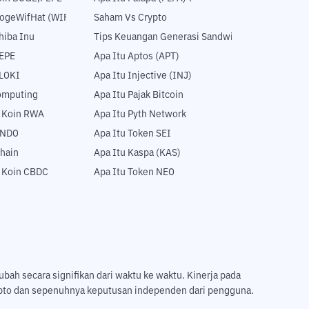
DogeWifHat (WIF)
Saham Vs Crypto
hiba Inu
Tips Keuangan Generasi Sandwich
PEPE
Apa Itu Aptos (APT)
FLOKI
Apa Itu Injective (INJ)
Computing
Apa Itu Pajak Bitcoin
5 Koin RWA
Apa Itu Pyth Network
ONDO
Apa Itu Token SEI
hain
Apa Itu Kaspa (KAS)
5 Koin CBDC
Apa Itu Token NEO
ubah secara signifikan dari waktu ke waktu. Kinerja pada
ripto dan sepenuhnya keputusan independen dari pengguna.