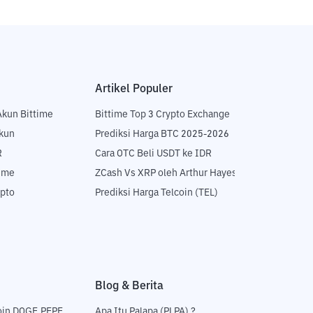
Artikel Populer
Akun Bittime
Bittime Top 3 Crypto Exchange
Akun
Prediksi Harga BTC 2025-2026
R
Cara OTC Beli USDT ke IDR
time
ZCash Vs XRP oleh Arthur Hayes
ypto
Prediksi Harga Telcoin (TEL)
Blog & Berita
oin DOGE,PEPE
Apa Itu Palapa (PLPA) ?