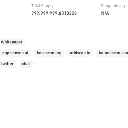
Total Supply
Pengembang
999.999.999,8010328
N/A
Whitepaper
app.nansen.ai
basescan.org
arbiscan.io
katanascan.co
twitter
chat