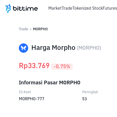
Market
Trade
Tokenized Stock
Future
Trade
>
MORPHO
Harga Morpho
(
MORPHO
)
Rp
33.769
-0.75
%
Informasi Pasar MORPHO
ID Aset
Peringkat
MORPHO-777
53