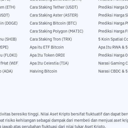
um (ETH)
Cara Staking Tether (USDT)
Prediksi Harga 
USDT)
Cara Staking Aster (ASTER)
Prediksi Harga S
in (DOGE)
Cara Staking Bitcoin (BTC)
Prediksi Harga 
Cara Staking Polygon (MATIC)
Prediksi Harga 
nu (SHIB)
Cara Staking Tron (TRX)
5 Koin Spatial 
PEPE)
Apa itu ETF Bitcoin
Apa Itu RWA & 
nu (FLOKI)
Apa Itu Token ORDI
Prediksi Harga 
fHat (WIF)
Apa Itu Celestia (TIA)
Narasi Gaming C
o (ADA)
Halving Bitcoin
Narasi CBDC & 
tas beresiko tinggi. Nilai Aset Kripto bersifat fluktuatif dan dapat ber
pat risiko kehilangan sebagai dampak dari membeli dan menjual aset k
jawab atas perubahan fluktuasi dari nilai tukar Aset Kripto.