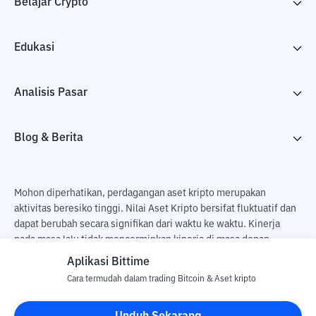
Belajar Crypto
Edukasi
Analisis Pasar
Blog & Berita
Mohon diperhatikan, perdagangan aset kripto merupakan
aktivitas beresiko tinggi. Nilai Aset Kripto bersifat fluktuatif dan
dapat berubah secara signifikan dari waktu ke waktu. Kinerja
pada masa lalu tidak mencerminkan kinerja di masa depan.
Terdapat risiko kehilangan sebagai dampak dari membeli dan
Aplikasi Bittime
menjual aset kripto dan sepenuhnya keputusan independen dari
Cara termudah dalam trading Bitcoin & Aset kripto
pengguna. PT Utama Aset Digital Indonesia (Bittime) tidak
bertanggung jawab atas perubahan fluktuasi dari nilai tukar Aset