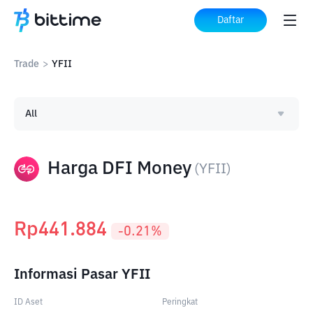
Daftar
Trade
>
YFII
All
Harga DFI Money
(
YFII
)
Rp
441.884
-0.21
%
Informasi Pasar YFII
ID Aset
Peringkat