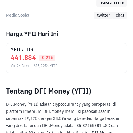
bscscan.com
Media Sosial
twitter
chat
Harga YFII Hari Ini
YFII
/
IDR
441.884
-0.21
%
Vol 24 Jam
:
1.235,3254
YFII
Tentang DFI Money (YFII)
DFI.Money (YFII) adalah cryptocurrency yang beroperasi di 
platform Ethereum. DFI.Money memiliki pasokan saat ini 
sebanyak 39,375 dengan 38,596 yang beredar. Harga terakhir 
yang diketahui dari DFI.Money adalah 35.87455381 USD dan 