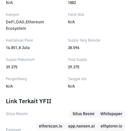
N/A
1882
Kategori
Patok Nilai
DeFi,DAO,Ethereum
N/A
Ecosystem
Kapitalisasi Pasar
Supply Yang Beredar
16.851,8
Juta
38.596
Supply Maksimum
Total Supply
39.375
39.375
Pengembang
Tanggal rilis
N/A
N/A
Link Terkait YFII
Situs Resmi
Situs Resmi
Whitepaper
etherscan.io
app.nansen.ai
ethplorer.io
Explorer