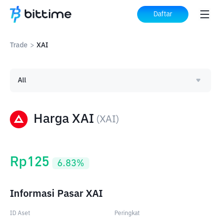
Daftar
Trade
>
XAI
All
Harga XAI
(
XAI
)
Rp
125
6.83
%
Informasi Pasar XAI
ID Aset
Peringkat