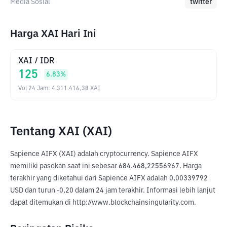
Media Sosial
twitter
Harga XAI Hari Ini
XAI
/
IDR
125
6.83
%
Vol 24 Jam
:
4.311.416,38
XAI
Tentang XAI (XAI)
Sapience AIFX (XAI) adalah cryptocurrency. Sapience AIFX 
memiliki pasokan saat ini sebesar 684.468,22556967. Harga 
terakhir yang diketahui dari Sapience AIFX adalah 0,00339792 
USD dan turun -0,20 dalam 24 jam terakhir. Informasi lebih lanjut 
dapat ditemukan di http://www.blockchainsingularity.com.