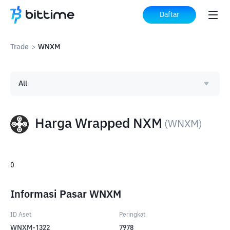
Daftar
Trade
>
WNXM
All
Harga Wrapped NXM
(
WNXM
)
0
Informasi Pasar WNXM
ID Aset
Peringkat
WNXM-1322
7978