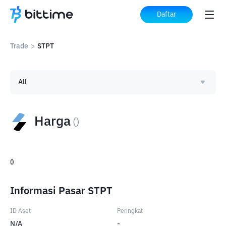
Daftar
Trade
>
STPT
All
Harga
(
)
0
Informasi Pasar STPT
ID Aset
Peringkat
N/A
-