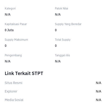
Kategori
Patok Nilai
N/A
N/A
Kapitalisasi Pasar
Supply Yang Beredar
0
Juta
0
Supply Maksimum
Total Supply
0
0
Pengembang
Tanggal rilis
N/A
N/A
Link Terkait STPT
Situs Resmi
N/A
Explorer
N/A
Media Sosial
N/A