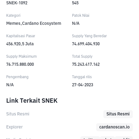
SNEK-1092
545
Kategori
Patok Nilai
Memes,Cardano Ecosystem
N/A
Kapitalisasi Pasar
Supply Yang Beredar
456.920,5
Juta
74.699.404.930
Supply Maksimum
Total Supply
76.715.880.000
75.243.417.162
Pengembang
Tanggal rilis
N/A
27-04-2023
Link Terkait SNEK
Situs Resmi
Situs Resmi
Explorer
cardanoscan.io