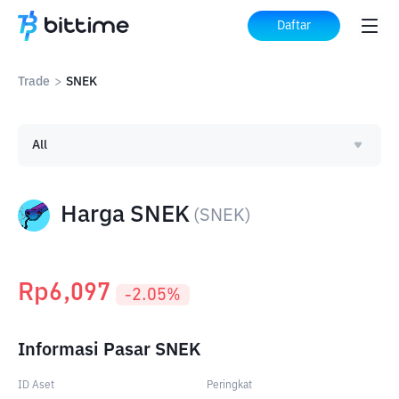
Daftar
Trade
>
SNEK
All
Harga SNEK
(
SNEK
)
Rp
6,097
-2.05
%
Informasi Pasar SNEK
ID Aset
Peringkat