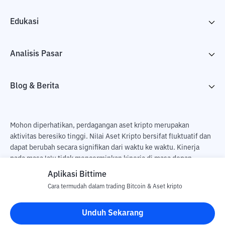
Edukasi
Analisis Pasar
Blog & Berita
Mohon diperhatikan, perdagangan aset kripto merupakan
aktivitas beresiko tinggi. Nilai Aset Kripto bersifat fluktuatif dan
dapat berubah secara signifikan dari waktu ke waktu. Kinerja
pada masa lalu tidak mencerminkan kinerja di masa depan.
Terdapat risiko kehilangan sebagai dampak dari membeli dan
Aplikasi Bittime
menjual aset kripto dan sepenuhnya keputusan independen dari
Cara termudah dalam trading Bitcoin & Aset kripto
pengguna. PT Utama Aset Digital Indonesia (Bittime) tidak
bertanggung jawab atas perubahan fluktuasi dari nilai tukar Aset
Unduh Sekarang
Kripto.