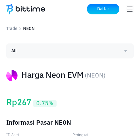
Daftar
Trade
>
NEON
All
Harga Neon EVM
(
NEON
)
Rp
267
0.75
%
Informasi Pasar NEON
ID Aset
Peringkat