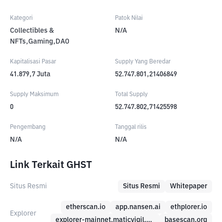
Kategori
Patok Nilai
Collectibles &
N/A
NFTs,Gaming,DAO
Kapitalisasi Pasar
Supply Yang Beredar
41.879,7
Juta
52.747.801,21406849
Supply Maksimum
Total Supply
0
52.747.802,71425598
Pengembang
Tanggal rilis
N/A
N/A
Link Terkait GHST
Situs Resmi
Situs Resmi
Whitepaper
etherscan.io
app.nansen.ai
ethplorer.io
Explorer
explorer-mainnet.maticvigil.com
basescan.org