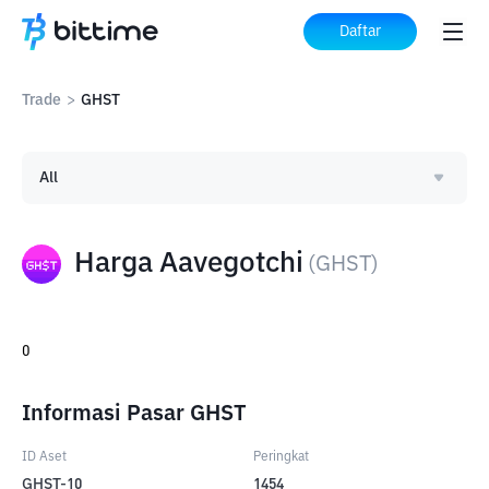
Daftar
Trade
>
GHST
All
Harga Aavegotchi
(
GHST
)
0
Informasi Pasar GHST
ID Aset
Peringkat
GHST-10
1454