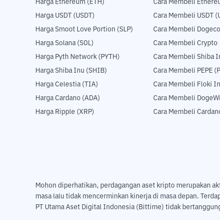
Harga Ethereum (ETH)
Cara Membeli Ethere
Harga USDT (USDT)
Cara Membeli USDT (
Harga Smoot Love Portion (SLP)
Cara Membeli Dogeco
Harga Solana (SOL)
Cara Membeli Crypto
Harga Pyth Network (PYTH)
Cara Membeli Shiba I
Harga Shiba Inu (SHIB)
Cara Membeli PEPE (
Harga Celestia (TIA)
Cara Membeli Floki I
Harga Cardano (ADA)
Cara Membeli DogeWi
Harga Ripple (XRP)
Cara Membeli Cardan
Mohon diperhatikan, perdagangan aset kripto merupakan aktivi
masa lalu tidak mencerminkan kinerja di masa depan. Terda
PT Utama Aset Digital Indonesia (Bittime) tidak bertanggung 