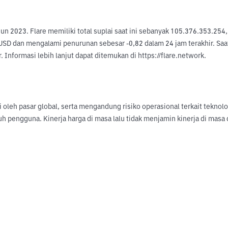
hun 2023. Flare memiliki total suplai saat ini sebanyak 105.376.353.2
USD dan mengalami penurunan sebesar -0,82 dalam 24 jam terakhir. Saat i
Informasi lebih lanjut dapat ditemukan di https://flare.network.
hi oleh pasar global, serta mengandung risiko operasional terkait tekno
uh pengguna. Kinerja harga di masa lalu tidak menjamin kinerja di ma