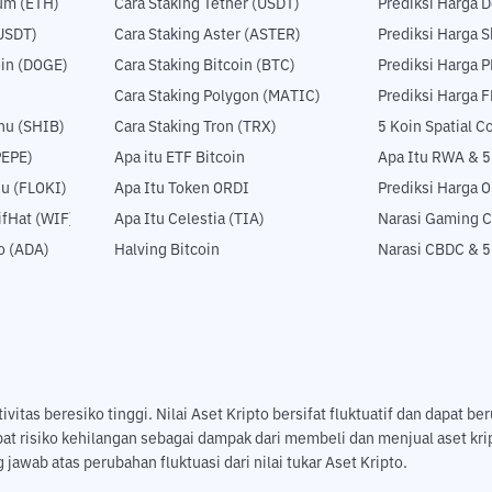
um (ETH)
Cara Staking Tether (USDT)
Prediksi Harga 
USDT)
Cara Staking Aster (ASTER)
Prediksi Harga S
in (DOGE)
Cara Staking Bitcoin (BTC)
Prediksi Harga 
Cara Staking Polygon (MATIC)
Prediksi Harga 
nu (SHIB)
Cara Staking Tron (TRX)
5 Koin Spatial 
PEPE)
Apa itu ETF Bitcoin
Apa Itu RWA & 
nu (FLOKI)
Apa Itu Token ORDI
Prediksi Harga 
fHat (WIF)
Apa Itu Celestia (TIA)
Narasi Gaming C
o (ADA)
Halving Bitcoin
Narasi CBDC & 
tas beresiko tinggi. Nilai Aset Kripto bersifat fluktuatif dan dapat ber
pat risiko kehilangan sebagai dampak dari membeli dan menjual aset k
jawab atas perubahan fluktuasi dari nilai tukar Aset Kripto.