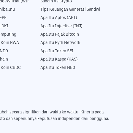
DogeWifHat (WIF)
Saham Vs Crypto
hiba Inu
Tips Keuangan Generasi Sandwich
PEPE
Apa Itu Aptos (APT)
FLOKI
Apa Itu Injective (INJ)
Computing
Apa Itu Pajak Bitcoin
5 Koin RWA
Apa Itu Pyth Network
ONDO
Apa Itu Token SEI
hain
Apa Itu Kaspa (KAS)
5 Koin CBDC
Apa Itu Token NEO
ubah secara signifikan dari waktu ke waktu. Kinerja pada
ripto dan sepenuhnya keputusan independen dari pengguna.