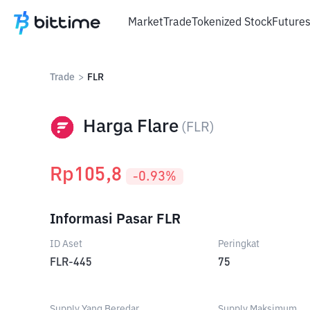
Market
Trade
Tokenized Stock
Future
Trade
>
FLR
Harga Flare
(
FLR
)
Rp
105,8
-0.93
%
Informasi Pasar FLR
ID Aset
Peringkat
FLR-445
75
Supply Yang Beredar
Supply Maksimum