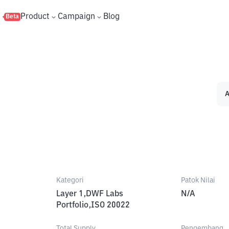
s
Product
Campaign
Blog
Beta
A
Kategori
Patok Nilai
Layer 1,DWF Labs
N/A
Portfolio,ISO 20022
Total Supply
Pengembang