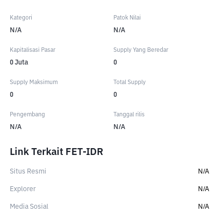
Kategori
Patok Nilai
N/A
N/A
Kapitalisasi Pasar
Supply Yang Beredar
0
Juta
0
Supply Maksimum
Total Supply
0
0
Pengembang
Tanggal rilis
N/A
N/A
Link Terkait FET-IDR
Situs Resmi
N/A
Explorer
N/A
Media Sosial
N/A