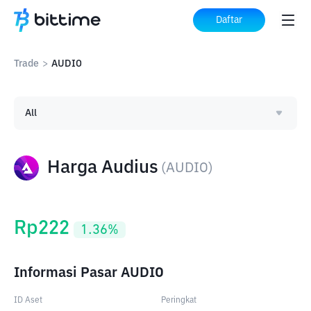
Daftar
Trade
>
AUDIO
All
Harga Audius
(
AUDIO
)
Rp
222
1.36
%
Informasi Pasar AUDIO
ID Aset
Peringkat