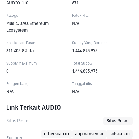
AUDIO-110
671
Kategori
Patok Nilai
Music,DAO,Ethereum
N/A
Ecosystem
Kapitalisasi Pasar
Supply Yang Beredar
311.405,8
Juta
1.444.895.975
Supply Maksimum
Total Supply
0
1.444.895.975
Pengembang
Tanggal rilis
N/A
N/A
Link Terkait AUDIO
Situs Resmi
Situs Resmi
etherscan.io
app.nansen.ai
solscan.io
Explorer