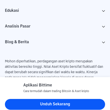
Edukasi
Analisis Pasar
Blog & Berita
Mohon diperhatikan, perdagangan aset kripto merupakan
aktivitas beresiko tinggi. Nilai Aset Kripto bersifat fluktuatif dan
dapat berubah secara signifikan dari waktu ke waktu. Kinerja
pada masa lalu tidak mencerminkan kinerja di masa depan.
Terdapat risiko kehilangan sebagai dampak dari membeli dan
Aplikasi Bittime
menjual aset kripto dan sepenuhnya keputusan independen dari
Cara termudah dalam trading Bitcoin & Aset kripto
pengguna. PT Utama Aset Digital Indonesia (Bittime) tidak
bertanggung jawab atas perubahan fluktuasi dari nilai tukar Aset
Unduh Sekarang
Kripto.