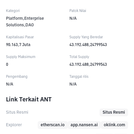
Kategori
Patok Nilai
Platform,Enterprise
N/A
Solutions,DAO
Kapitalisasi Pasar
Supply Yang Beredar
90.163,7
Juta
43.192.488,24799543
Supply Maksimum
Total Supply
0
43.192.488,24799543
Pengembang
Tanggal rilis
N/A
N/A
Link Terkait ANT
Situs Resmi
Situs Resmi
Explorer
etherscan.io
app.nansen.ai
oklink.com