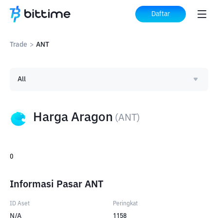
Daftar
Trade
>
ANT
All
Harga Aragon
(
ANT
)
0
Informasi Pasar ANT
ID Aset
Peringkat
N/A
1158