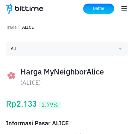
Daftar
Trade
>
ALICE
All
Harga MyNeighborAlice
(
ALICE
)
Rp
2.133
2.79
%
Informasi Pasar ALICE