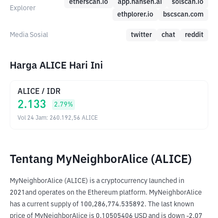
etherscan.io
app.nansen.ai
solscan.io
Explorer
ethplorer.io
bscscan.com
Media Sosial
twitter
chat
reddit
Harga ALICE Hari Ini
ALICE
/
IDR
2.133
2.79
%
Vol 24 Jam
:
260.192,56
ALICE
Tentang MyNeighborAlice (ALICE)
MyNeighborAlice (ALICE) is a cryptocurrency launched in 
2021and operates on the Ethereum platform. MyNeighborAlice 
has a current supply of 100,286,774.535892. The last known 
price of MyNeighborAlice is 0.10505406 USD and is down -2.07 