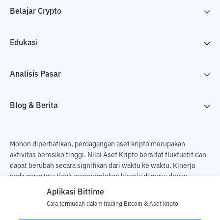
Belajar Crypto
Edukasi
Analisis Pasar
Blog & Berita
Mohon diperhatikan, perdagangan aset kripto merupakan
aktivitas beresiko tinggi. Nilai Aset Kripto bersifat fluktuatif dan
dapat berubah secara signifikan dari waktu ke waktu. Kinerja
pada masa lalu tidak mencerminkan kinerja di masa depan.
Terdapat risiko kehilangan sebagai dampak dari membeli dan
Aplikasi Bittime
menjual aset kripto dan sepenuhnya keputusan independen dari
Cara termudah dalam trading Bitcoin & Aset kripto
pengguna. PT Utama Aset Digital Indonesia (Bittime) tidak