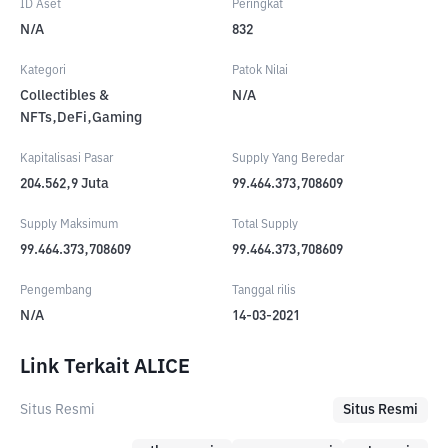
ID Aset
Peringkat
N/A
832
Kategori
Patok Nilai
Collectibles &
N/A
NFTs,DeFi,Gaming
Kapitalisasi Pasar
Supply Yang Beredar
204.562,9
Juta
99.464.373,708609
Supply Maksimum
Total Supply
99.464.373,708609
99.464.373,708609
Pengembang
Tanggal rilis
N/A
14-03-2021
Link Terkait ALICE
Situs Resmi
Situs Resmi