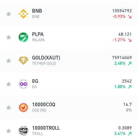
BNB
10594792
-0.93
%
BNB
PLPA
48.121
-1.21
%
PALAPA
GOLD(XAUT)
75914069
2.48
%
TETHER GOLD
0G
2542
1.88
%
0G
10000COQ
14.7
0
%
COQ INU
10000TROLL
0.3089
3.41
%
TROLL