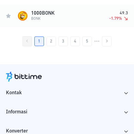
1000BONK
49.3
-1.79
%
BONK
1
2
3
4
5
•••
Kontak
Informasi
Konverter