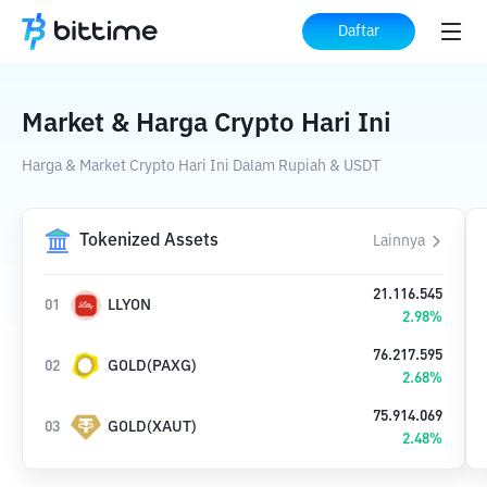
Daftar
Market & Harga Crypto Hari Ini
Harga & Market Crypto Hari Ini Dalam Rupiah & USDT
Tokenized Assets
Lainnya
21.116.545
01
LLYON
2.98
%
76.217.595
02
GOLD(PAXG)
2.68
%
75.914.069
03
GOLD(XAUT)
2.48
%