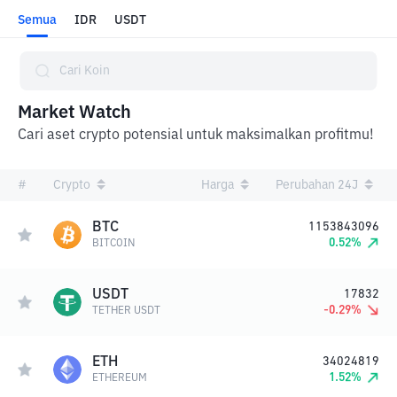
Semua
IDR
USDT
Market Watch
Cari aset crypto potensial untuk maksimalkan profitmu!
#
Crypto
Harga
Perubahan 24J
BTC
1153843096
0.52
%
BITCOIN
USDT
17832
-0.29
%
TETHER USDT
ETH
34024819
1.52
%
ETHEREUM