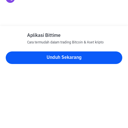
Aplikasi Bittime
Cara termudah dalam trading Bitcoin & Aset kripto
Disclaimer
Unduh Sekarang
Semua Artikel pada website ini hanya bersifat informasi dan
bukan merupakan nasihat, rekomendasi, tawaran atau ajakan
untuk menjual dan membeli aset kripto apapun. Perdagangan
aset kripto merupakan aktivitas berisiko tinggi. Harga aset kripto
bersifat fluktuatif, dimana harga dapat berubah secara signifikan
dari waktu ke waktu. Bittime tidak bertanggung jawab atas
keputusan anda dalam melakukan transaksi jual beli dan
perubahan fluktuasi dari nilai tukar atau harga aset kripto.