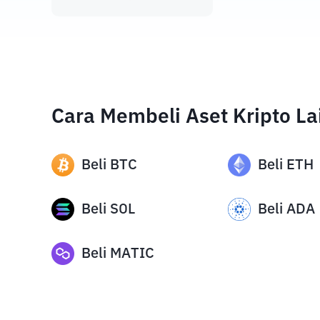
Cara Membeli Aset Kripto La
Beli
BTC
Beli
ETH
Beli
SOL
Beli
ADA
Beli
MATIC