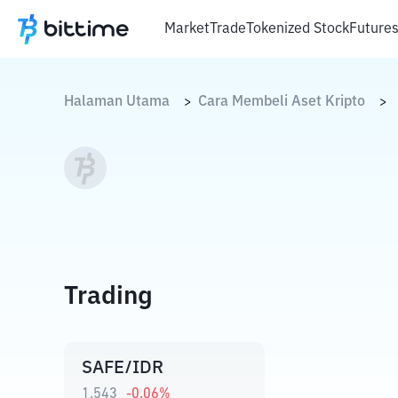
Market
Trade
Tokenized Stock
Future
Halaman Utama
Cara Membeli Aset Kripto
>
>
Trading
SAFE/IDR
1.543
-0.06
%