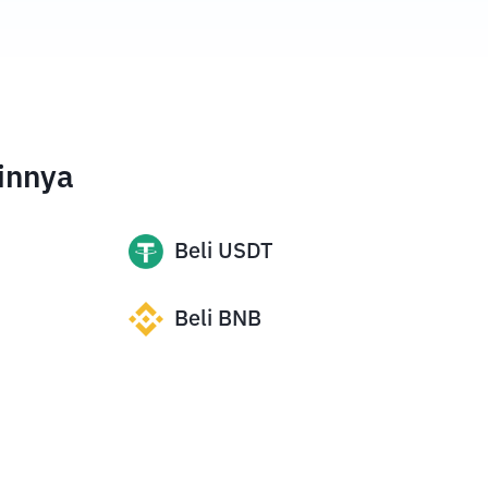
innya
Beli
USDT
Beli
BNB