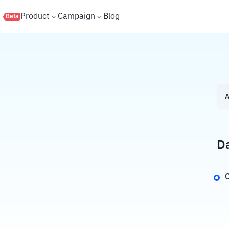
s
Product
Campaign
Blog
Beta
A
Da
C