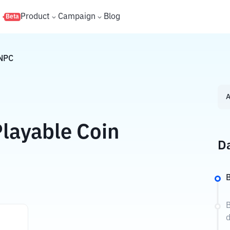
s
Product
Campaign
Blog
Beta
NPC
A
layable Coin
Da
B
B
d