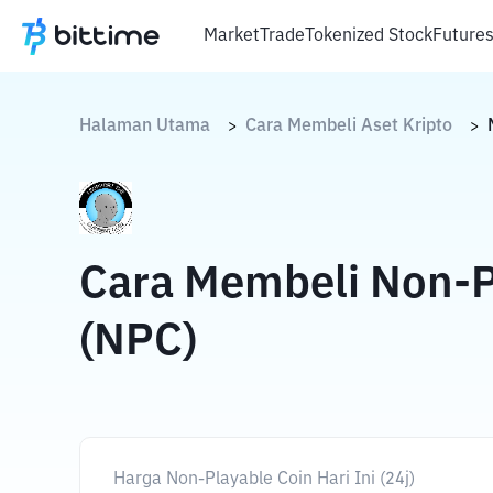
Market
Trade
Tokenized Stock
Future
Halaman Utama
Cara Membeli Aset Kripto
>
>
Cara Membeli Non-P
(NPC)
Harga Non-Playable Coin Hari Ini (24j)