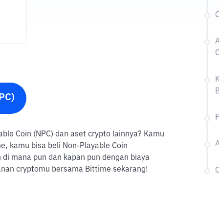
C
C
K
B
NPC)
F
ayable Coin (NPC) dan aset crypto lainnya? Kamu
A
e, kamu bisa beli Non-Playable Coin
n di mana pun dan kapan pun dengan biaya
lanan cryptomu bersama Bittime sekarang!
C