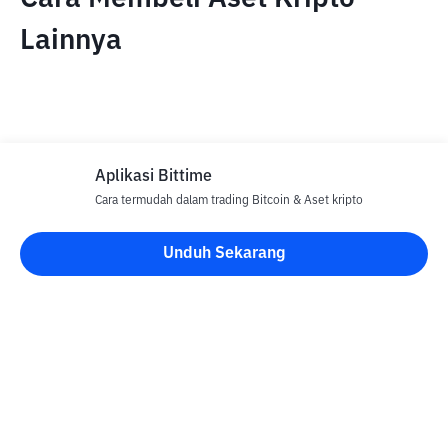
Lainnya
Aplikasi Bittime
Cara termudah dalam trading Bitcoin & Aset kripto
Disclaimer
Unduh Sekarang
Semua Artikel pada website ini hanya bersifat informasi dan
bukan merupakan nasihat, rekomendasi, tawaran atau ajakan
untuk menjual dan membeli aset kripto apapun. Perdagangan
aset kripto merupakan aktivitas berisiko tinggi. Harga aset kripto
bersifat fluktuatif, dimana harga dapat berubah secara signifikan
dari waktu ke waktu. Bittime tidak bertanggung jawab atas
keputusan anda dalam melakukan transaksi jual beli dan
perubahan fluktuasi dari nilai tukar atau harga aset kripto.