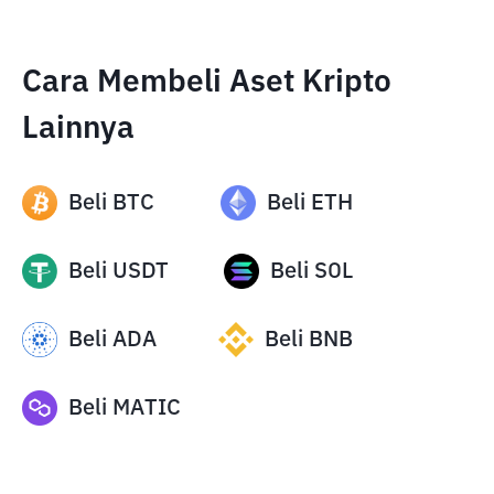
Cara Membeli Aset Kripto
Lainnya
Beli
BTC
Beli
ETH
Beli
USDT
Beli
SOL
Beli
ADA
Beli
BNB
Beli
MATIC