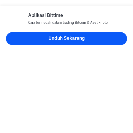
Aplikasi Bittime
Cara termudah dalam trading Bitcoin & Aset kripto
Disclaimer
Unduh Sekarang
Semua Artikel pada website ini hanya bersifat informasi dan
bukan merupakan nasihat, rekomendasi, tawaran atau ajakan
untuk menjual dan membeli aset kripto apapun. Perdagangan
aset kripto merupakan aktivitas berisiko tinggi. Harga aset kripto
bersifat fluktuatif, dimana harga dapat berubah secara signifikan
dari waktu ke waktu. Bittime tidak bertanggung jawab atas
keputusan anda dalam melakukan transaksi jual beli dan
perubahan fluktuasi dari nilai tukar atau harga aset kripto.