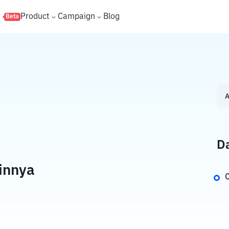
s
Product
Campaign
Blog
Beta
A
Da
innya
C