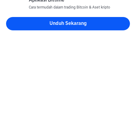
Aplikasi Bittime
Cara termudah dalam trading Bitcoin & Aset kripto
Disclaimer
Unduh Sekarang
Semua Artikel pada website ini hanya bersifat informasi dan
bukan merupakan nasihat, rekomendasi, tawaran atau ajakan
untuk menjual dan membeli aset kripto apapun. Perdagangan
aset kripto merupakan aktivitas berisiko tinggi. Harga aset kripto
bersifat fluktuatif, dimana harga dapat berubah secara signifikan
dari waktu ke waktu. Bittime tidak bertanggung jawab atas
keputusan anda dalam melakukan transaksi jual beli dan
perubahan fluktuasi dari nilai tukar atau harga aset kripto.
Kontak