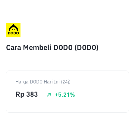
Cara Membeli DODO (DODO)
Harga DODO Hari Ini (24j)
Rp
383
+
5.21
%