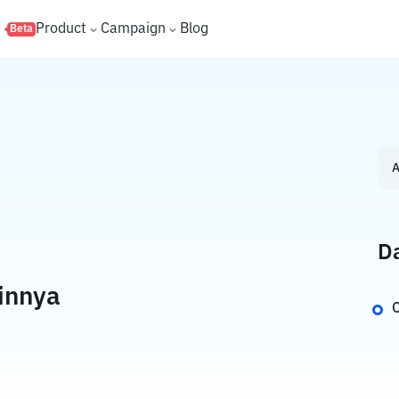
s
Product
Campaign
Blog
Beta
A
Da
innya
C