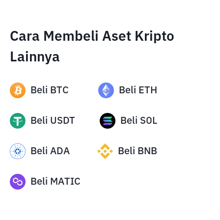
Cara Membeli Aset Kripto
Lainnya
Beli
BTC
Beli
ETH
Beli
USDT
Beli
SOL
Beli
ADA
Beli
BNB
Beli
MATIC