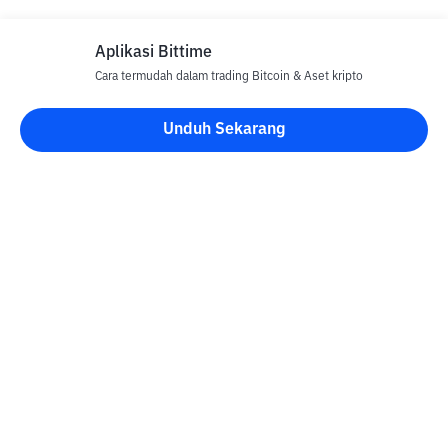
Aplikasi Bittime
Cara termudah dalam trading Bitcoin & Aset kripto
Disclaimer
Unduh Sekarang
Semua Artikel pada website ini hanya bersifat informasi dan
bukan merupakan nasihat, rekomendasi, tawaran atau ajakan
untuk menjual dan membeli aset kripto apapun. Perdagangan
aset kripto merupakan aktivitas berisiko tinggi. Harga aset kripto
bersifat fluktuatif, dimana harga dapat berubah secara signifikan
dari waktu ke waktu. Bittime tidak bertanggung jawab atas
keputusan anda dalam melakukan transaksi jual beli dan
perubahan fluktuasi dari nilai tukar atau harga aset kripto.