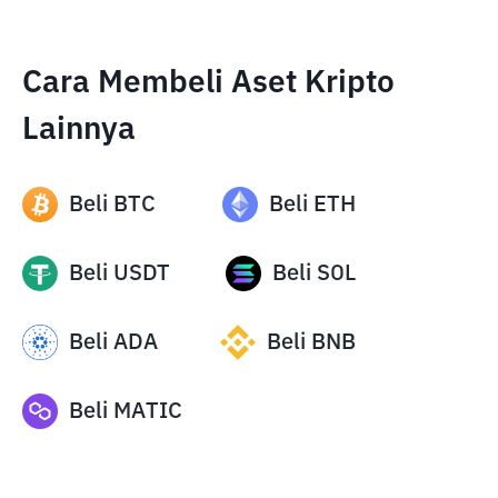
Cara Membeli Aset Kripto
Lainnya
Beli
BTC
Beli
ETH
Beli
USDT
Beli
SOL
Beli
ADA
Beli
BNB
Beli
MATIC