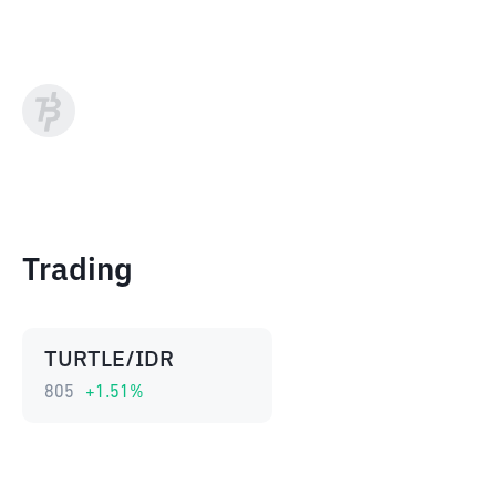
Trading
TURTLE/IDR
805
+
1.51
%