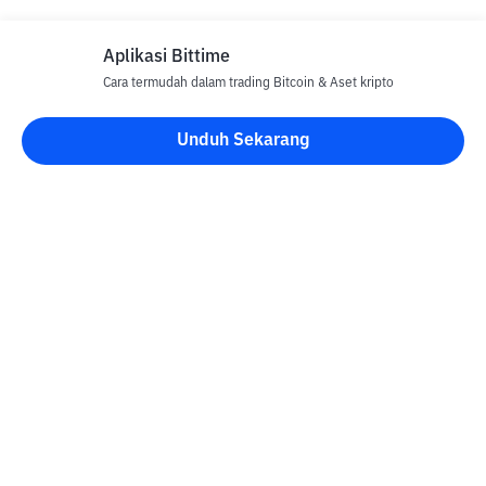
Aplikasi Bittime
Cara termudah dalam trading Bitcoin & Aset kripto
Disclaimer
Unduh Sekarang
Semua Artikel pada website ini hanya bersifat informasi dan
bukan merupakan nasihat, rekomendasi, tawaran atau ajakan
untuk menjual dan membeli aset kripto apapun. Perdagangan
aset kripto merupakan aktivitas berisiko tinggi. Harga aset kripto
bersifat fluktuatif, dimana harga dapat berubah secara signifikan
dari waktu ke waktu. Bittime tidak bertanggung jawab atas
keputusan anda dalam melakukan transaksi jual beli dan
perubahan fluktuasi dari nilai tukar atau harga aset kripto.