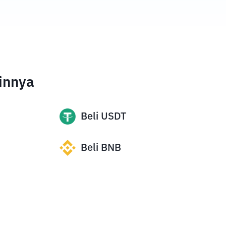
innya
Beli
USDT
Beli
BNB