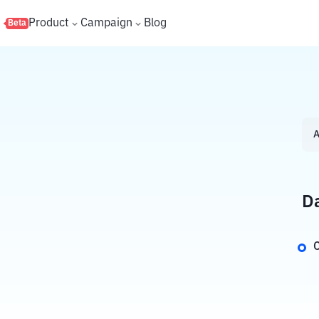
s
Product
Campaign
Blog
Beta
A
Da
C