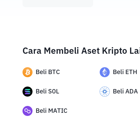
Cara Membeli Aset Kripto La
Beli
BTC
Beli
ETH
Beli
SOL
Beli
ADA
Beli
MATIC