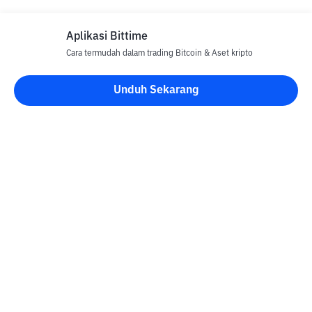
Aplikasi Bittime
Cara termudah dalam trading Bitcoin & Aset kripto
Disclaimer
Unduh Sekarang
Semua Artikel pada website ini hanya bersifat informasi dan
bukan merupakan nasihat, rekomendasi, tawaran atau ajakan
untuk menjual dan membeli aset kripto apapun. Perdagangan
aset kripto merupakan aktivitas berisiko tinggi. Harga aset kripto
bersifat fluktuatif, dimana harga dapat berubah secara signifikan
dari waktu ke waktu. Bittime tidak bertanggung jawab atas
keputusan anda dalam melakukan transaksi jual beli dan
perubahan fluktuasi dari nilai tukar atau harga aset kripto.