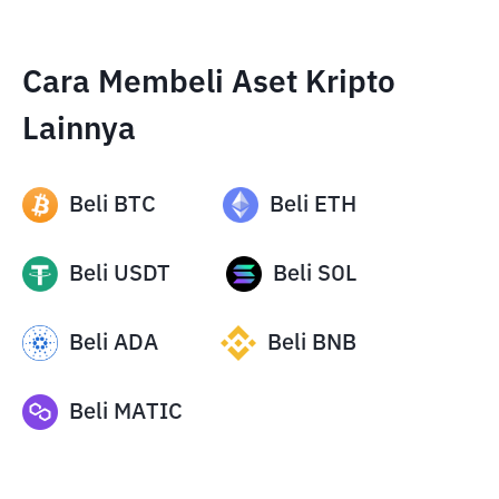
Cara Membeli Aset Kripto
Lainnya
Beli
BTC
Beli
ETH
Beli
USDT
Beli
SOL
Beli
ADA
Beli
BNB
Beli
MATIC