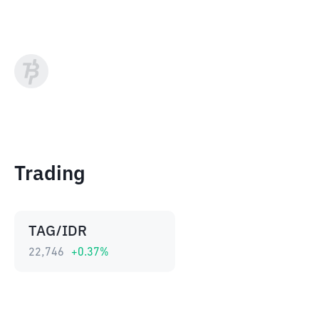
Trading
TAG/IDR
22,746
+
0.37
%