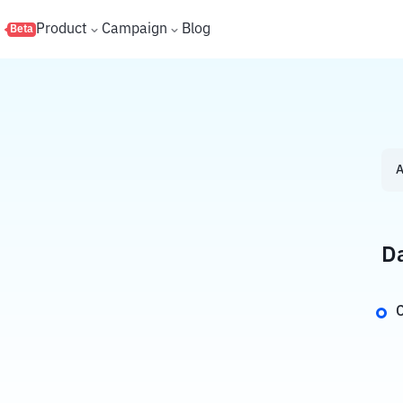
s
Product
Campaign
Blog
Beta
A
Da
C