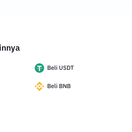
innya
Beli
USDT
Beli
BNB