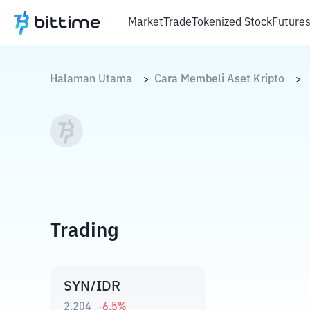
Market
Trade
Tokenized Stock
Future
Halaman Utama
Cara Membeli Aset Kripto
>
>
Trading
SYN/IDR
2.204
-6.5
%