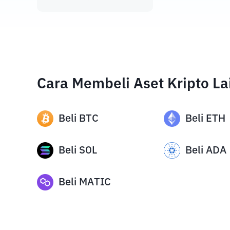
Cara Membeli Aset Kripto La
Beli
BTC
Beli
ETH
Beli
SOL
Beli
ADA
Beli
MATIC