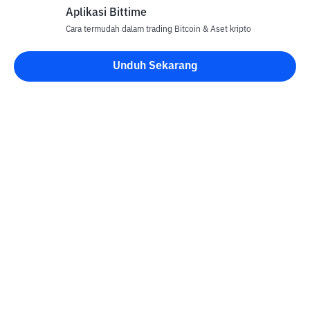
Aplikasi Bittime
Cara termudah dalam trading Bitcoin & Aset kripto
Disclaimer
Unduh Sekarang
Semua Artikel pada website ini hanya bersifat informasi dan
bukan merupakan nasihat, rekomendasi, tawaran atau ajakan
untuk menjual dan membeli aset kripto apapun. Perdagangan
aset kripto merupakan aktivitas berisiko tinggi. Harga aset kripto
bersifat fluktuatif, dimana harga dapat berubah secara signifikan
dari waktu ke waktu. Bittime tidak bertanggung jawab atas
keputusan anda dalam melakukan transaksi jual beli dan
perubahan fluktuasi dari nilai tukar atau harga aset kripto.