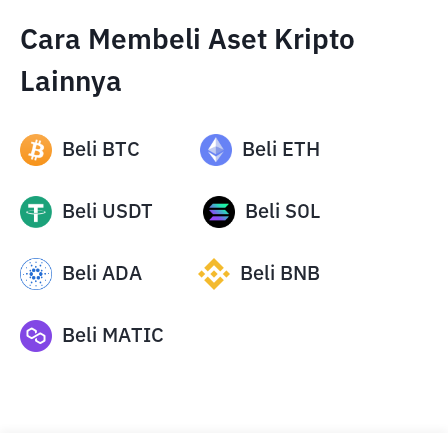
Cara Membeli Aset Kripto
Lainnya
Beli
BTC
Beli
ETH
Beli
USDT
Beli
SOL
Beli
ADA
Beli
BNB
Beli
MATIC