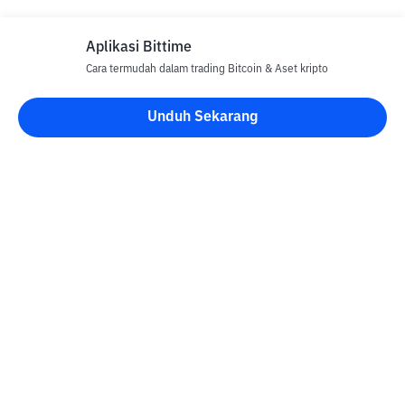
Aplikasi Bittime
Cara termudah dalam trading Bitcoin & Aset kripto
Disclaimer
Unduh Sekarang
Semua Artikel pada website ini hanya bersifat informasi dan
bukan merupakan nasihat, rekomendasi, tawaran atau ajakan
untuk menjual dan membeli aset kripto apapun. Perdagangan
aset kripto merupakan aktivitas berisiko tinggi. Harga aset kripto
bersifat fluktuatif, dimana harga dapat berubah secara signifikan
dari waktu ke waktu. Bittime tidak bertanggung jawab atas
keputusan anda dalam melakukan transaksi jual beli dan
perubahan fluktuasi dari nilai tukar atau harga aset kripto.