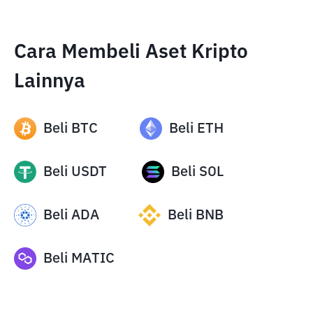
Cara Membeli Aset Kripto
Lainnya
Beli
BTC
Beli
ETH
Beli
USDT
Beli
SOL
Beli
ADA
Beli
BNB
Beli
MATIC