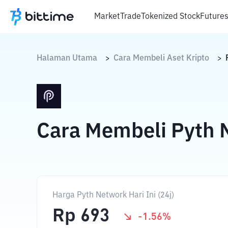
Market
Trade
Tokenized Stock
Future
Halaman Utama
Cara Membeli Aset Kripto
>
>
Cara Membeli Pyth 
Harga Pyth Network Hari Ini (24j)
Rp
693
-1.56
%