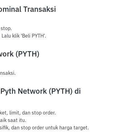
ominal Transaksi
 stop.
alu klik ‘Beli PYTH’.
work (PYTH)
ansaksi.
 Pyth Network (PYTH) di
et, limit, dan stop order.
ik saat itu.
ifik, dan stop order untuk harga target.