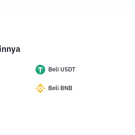
innya
Beli
USDT
Beli
BNB