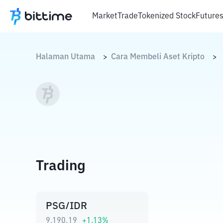
Market
Trade
Tokenized Stock
Future
Halaman Utama
Cara Membeli Aset Kripto
>
>
Trading
PSG/IDR
9.190,19
+
1.13
%