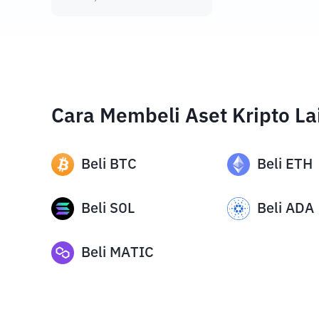
Cara Membeli Aset Kripto La
Beli
BTC
Beli
ETH
Beli
SOL
Beli
ADA
Beli
MATIC