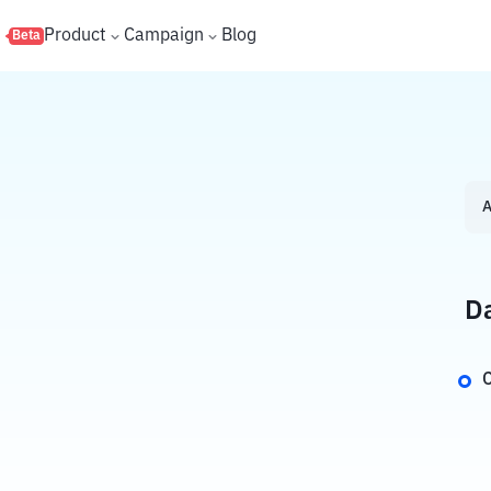
s
Product
Campaign
Blog
Beta
A
Da
C