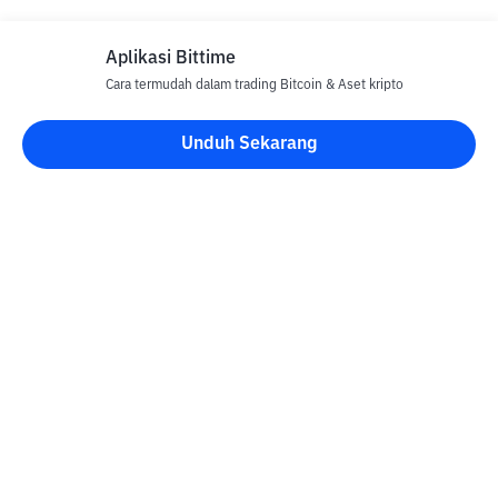
Aplikasi Bittime
Cara termudah dalam trading Bitcoin & Aset kripto
Disclaimer
Unduh Sekarang
Semua Artikel pada website ini hanya bersifat informasi dan
bukan merupakan nasihat, rekomendasi, tawaran atau ajakan
untuk menjual dan membeli aset kripto apapun. Perdagangan
aset kripto merupakan aktivitas berisiko tinggi. Harga aset kripto
bersifat fluktuatif, dimana harga dapat berubah secara signifikan
dari waktu ke waktu. Bittime tidak bertanggung jawab atas
keputusan anda dalam melakukan transaksi jual beli dan
perubahan fluktuasi dari nilai tukar atau harga aset kripto.