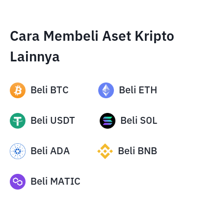
Cara Membeli Aset Kripto
Lainnya
Beli
BTC
Beli
ETH
Beli
USDT
Beli
SOL
Beli
ADA
Beli
BNB
Beli
MATIC