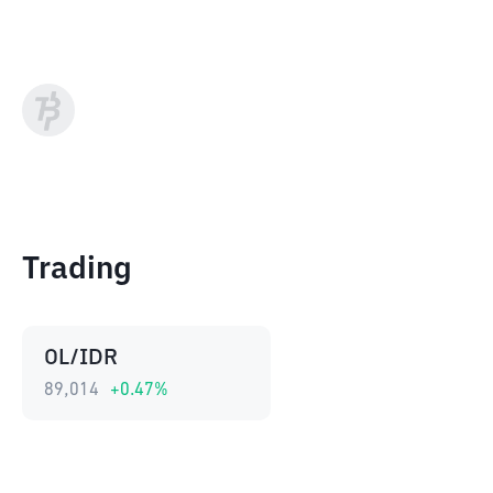
Trading
OL/IDR
89,014
+
0.47
%