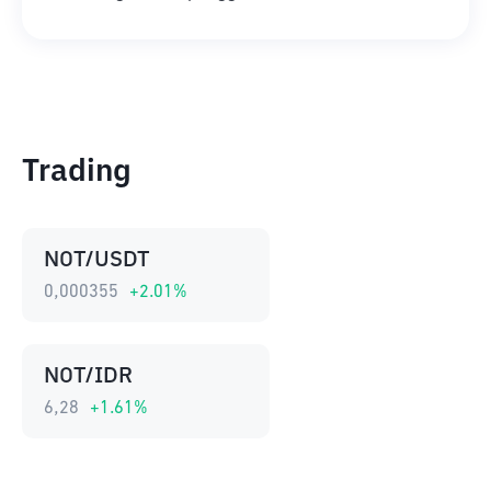
Trading
NOT/USDT
0,000355
+
2.01
%
NOT/IDR
6,28
+
1.61
%