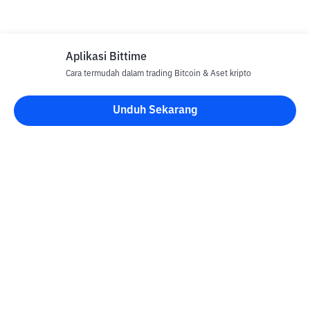
Aplikasi Bittime
Cara termudah dalam trading Bitcoin & Aset kripto
Disclaimer
Unduh Sekarang
Semua Artikel pada website ini hanya bersifat informasi dan
bukan merupakan nasihat, rekomendasi, tawaran atau ajakan
untuk menjual dan membeli aset kripto apapun. Perdagangan
aset kripto merupakan aktivitas berisiko tinggi. Harga aset kripto
bersifat fluktuatif, dimana harga dapat berubah secara signifikan
dari waktu ke waktu. Bittime tidak bertanggung jawab atas
keputusan anda dalam melakukan transaksi jual beli dan
perubahan fluktuasi dari nilai tukar atau harga aset kripto.