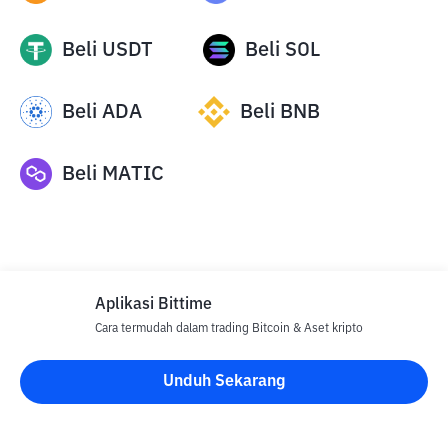
Beli
USDT
Beli
SOL
Beli
ADA
Beli
BNB
Beli
MATIC
Aplikasi Bittime
Cara termudah dalam trading Bitcoin & Aset kripto
Disclaimer
Unduh Sekarang
Semua Artikel pada website ini hanya bersifat informasi dan
bukan merupakan nasihat, rekomendasi, tawaran atau ajakan