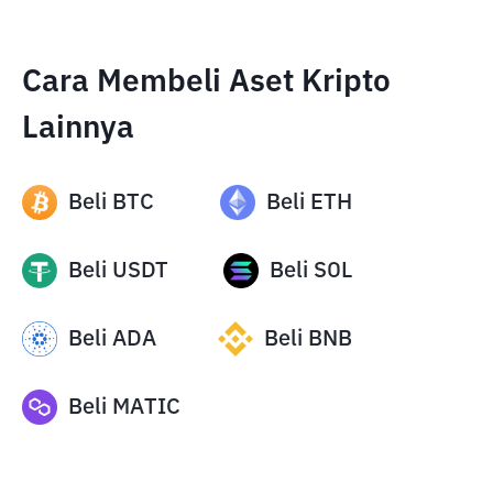
Cara Membeli Aset Kripto
Lainnya
Beli
BTC
Beli
ETH
Beli
USDT
Beli
SOL
Beli
ADA
Beli
BNB
Beli
MATIC