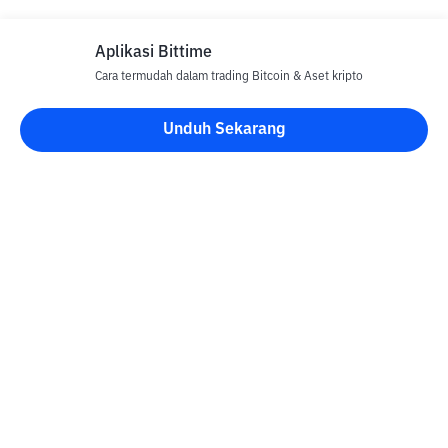
Aplikasi Bittime
Cara termudah dalam trading Bitcoin & Aset kripto
Disclaimer
Unduh Sekarang
Semua Artikel pada website ini hanya bersifat informasi dan
bukan merupakan nasihat, rekomendasi, tawaran atau ajakan
untuk menjual dan membeli aset kripto apapun. Perdagangan
aset kripto merupakan aktivitas berisiko tinggi. Harga aset kripto
bersifat fluktuatif, dimana harga dapat berubah secara signifikan
dari waktu ke waktu. Bittime tidak bertanggung jawab atas
keputusan anda dalam melakukan transaksi jual beli dan
perubahan fluktuasi dari nilai tukar atau harga aset kripto.