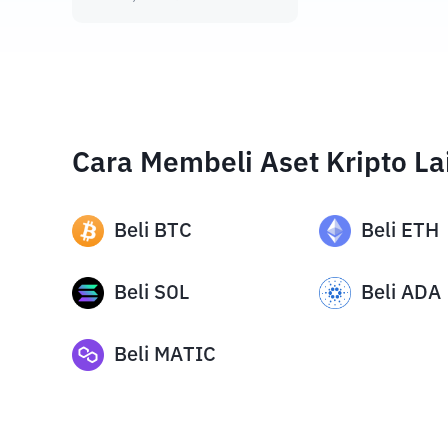
Cara Membeli Aset Kripto La
Beli
BTC
Beli
ETH
Beli
SOL
Beli
ADA
Beli
MATIC