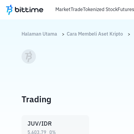
Market
Trade
Tokenized Stock
Future
Halaman Utama
Cara Membeli Aset Kripto
>
>
Trading
JUV/IDR
5.603,79
0
%