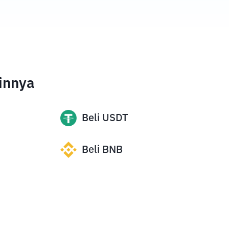
innya
Beli
USDT
Beli
BNB