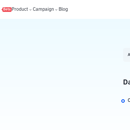
s
Product
Campaign
Blog
Beta
A
Da
C