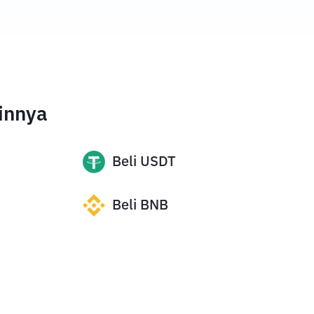
innya
Beli
USDT
Beli
BNB