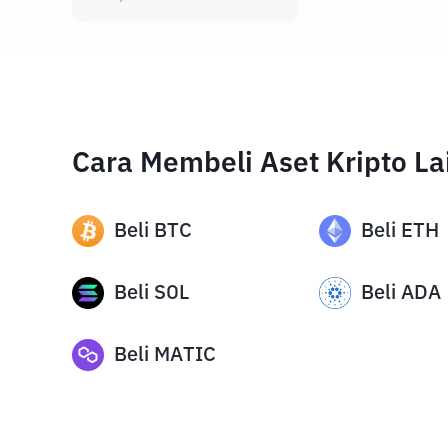
Cara Membeli Aset Kripto La
Beli
BTC
Beli
ETH
Beli
SOL
Beli
ADA
Beli
MATIC