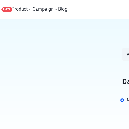
s
Product
Campaign
Blog
Beta
A
Da
C