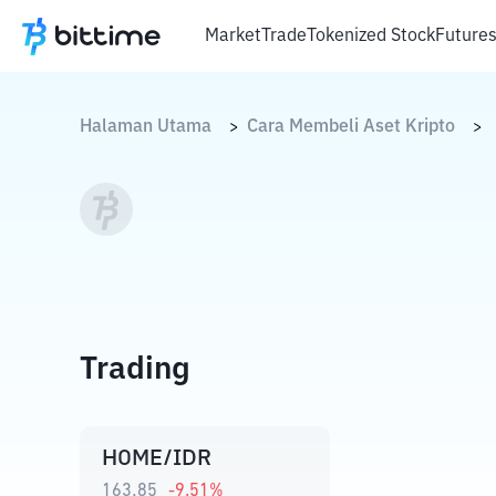
Market
Trade
Tokenized Stock
Future
Halaman Utama
Cara Membeli Aset Kripto
>
>
Trading
HOME/IDR
163,85
-9.51
%