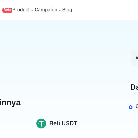
s
Product
Campaign
Blog
Beta
A
Da
innya
C
Beli
USDT