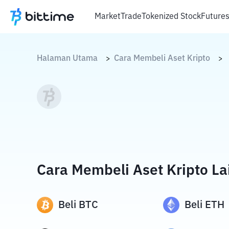
Market
Trade
Tokenized Stock
Future
Halaman Utama
Cara Membeli Aset Kripto
>
>
Cara Membeli Aset Kripto La
Beli
BTC
Beli
ETH