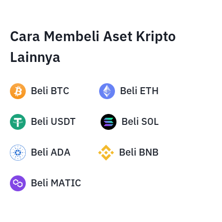
Cara Membeli Aset Kripto
Lainnya
Beli
BTC
Beli
ETH
Beli
USDT
Beli
SOL
Beli
ADA
Beli
BNB
Beli
MATIC