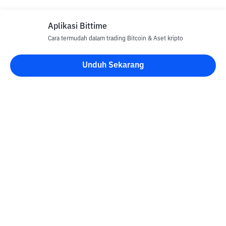
Aplikasi Bittime
Cara termudah dalam trading Bitcoin & Aset kripto
Disclaimer
Unduh Sekarang
Semua Artikel pada website ini hanya bersifat informasi dan
bukan merupakan nasihat, rekomendasi, tawaran atau ajakan
untuk menjual dan membeli aset kripto apapun. Perdagangan
aset kripto merupakan aktivitas berisiko tinggi. Harga aset kripto
bersifat fluktuatif, dimana harga dapat berubah secara signifikan
dari waktu ke waktu. Bittime tidak bertanggung jawab atas
keputusan anda dalam melakukan transaksi jual beli dan
perubahan fluktuasi dari nilai tukar atau harga aset kripto.