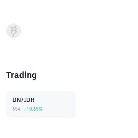
Trading
DN/IDR
654
+
10.65
%