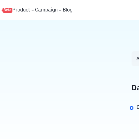
s
Product
Campaign
Blog
Beta
A
Da
C