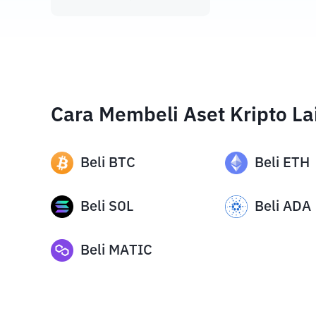
Cara Membeli Aset Kripto La
Beli
BTC
Beli
ETH
Beli
SOL
Beli
ADA
Beli
MATIC