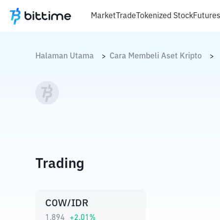
Market
Trade
Tokenized Stock
Future
Halaman Utama
Cara Membeli Aset Kripto
>
>
Trading
COW/IDR
1.894
+
2.01
%