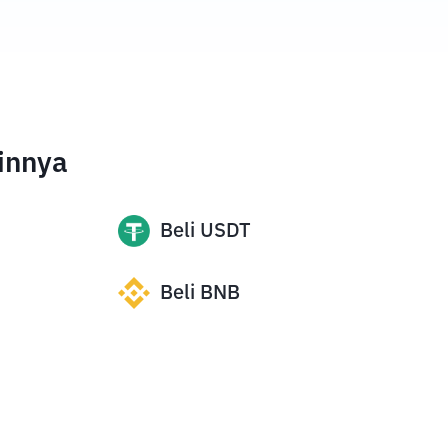
innya
Beli
USDT
Beli
BNB